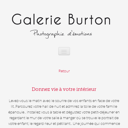
Skip to:
Skip to
content
Skip to
navigation
Accueil
Vous êtes ici
Retour
A propos
Galerie
Donnez vie à votre intérieur
Concept
Levez-vous le matin avec le sourire de vos enfants en face de votre
Equipe
lit...Parcourez votre hall de nuit et admirez la toile de votre famille
Témoignages
épanouie... Installez vous à table et dégustez votre petit-déjeuner en
regardant le mur de votre salle à manger où se trouve le portrait de
Contact
votre enfant, le regard rieur et pétillant... Une journée qui commence